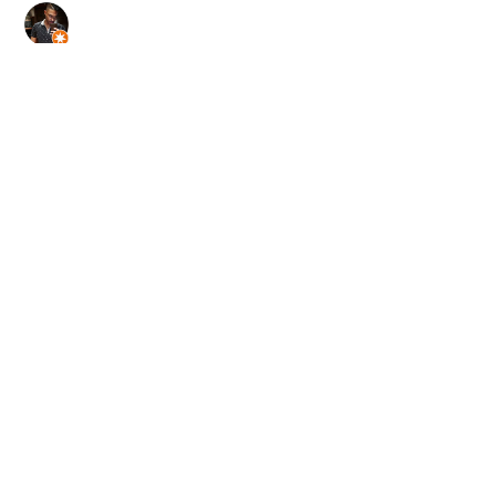
Robin Fernandes
,
Mar 24, 2024
Excellent customer service. Equipments here are
amazing.
RickytreeandLand Shaubel
,
Dec 9, 2023
I was looking for a used CTL and got it touch with
Dean Filipetti. He found a,machine which was in
Northern Ontario and said he could bring it to