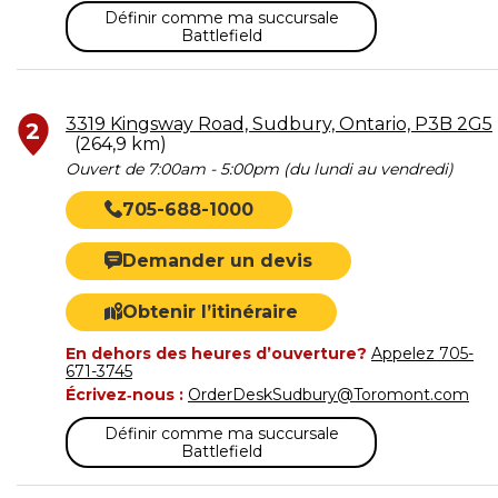
Définir comme ma succursale
Battlefield
3319 Kingsway Road, Sudbury, Ontario, P3B 2G5
2
(264,9 km)
Ouvert de 7:00am - 5:00pm (du lundi au vendredi)
705-688-1000
Demander un devis
Obtenir l’itinéraire
En dehors des heures d’ouverture?
Appelez 705-
671-3745
Écrivez‑nous :
OrderDeskSudbury@Toromont.com
Définir comme ma succursale
Battlefield