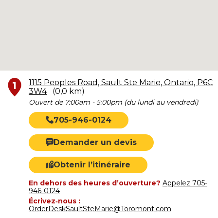
1115 Peoples Road, Sault Ste Marie, Ontario, P6C
1
3W4
(0,0 km)
Ouvert de 7:00am - 5:00pm (du lundi au vendredi)
705-946-0124
Demander un devis
Obtenir l’itinéraire
En dehors des heures d’ouverture?
Appelez 705-
946-0124
Écrivez‑nous :
OrderDeskSaultSteMarie@Toromont.com